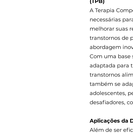
(TPB)
A Terapia Compo
necessárias par
melhorar suas r
transtornos de 
abordagem inova
Com uma base só
adaptada para 
transtornos ali
também se adapt
adolescentes, p
desafiadores, c
Aplicações da 
Além de ser efi