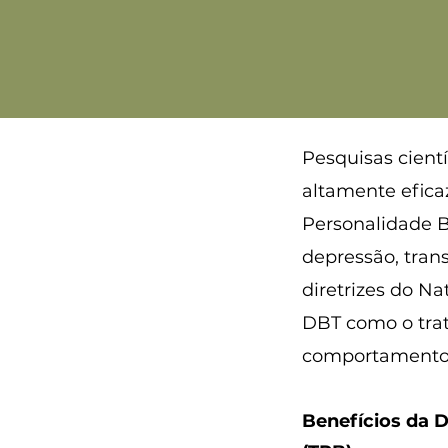
Pesquisas cient
altamente efica
Personalidade Bo
depressão, tran
diretrizes do Na
DBT como o tra
comportamentos
Benefícios da 