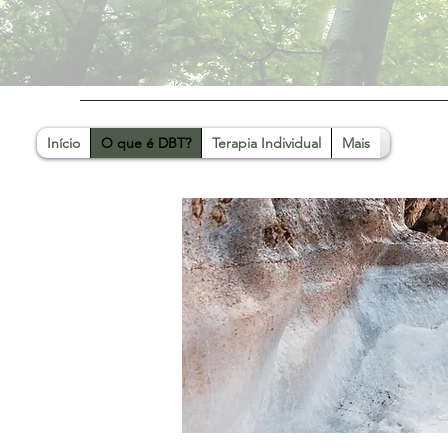
Início
O que é DBT?
Terapia Individual
Mais