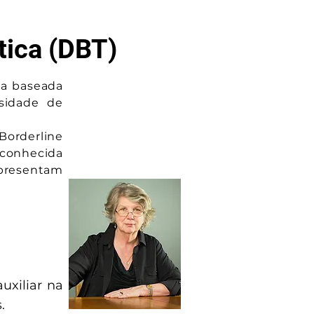
tica (DBT)
ia baseada
rsidade de
Borderline
conhecida
presentam
uxiliar na
.