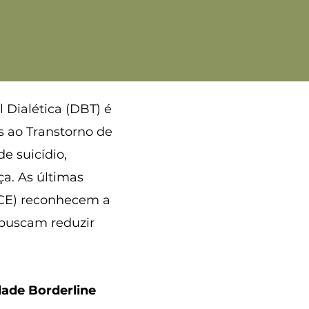
Dialética (DBT) é
s ao Transtorno de
e suicídio,
a. As últimas
NICE) reconhecem a
buscam reduzir
dade Borderline