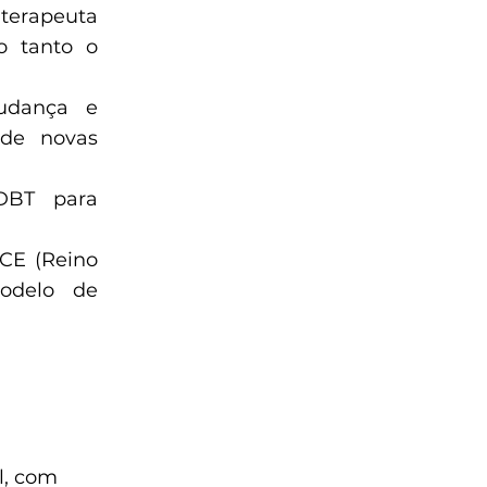
terapeuta
do tanto o
udança e
 de novas
DBT para
CE (Reino
modelo de
l, com