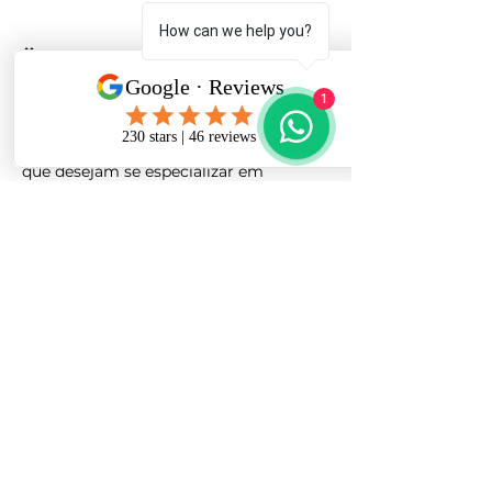
How can we help you?
Über die Veranstaltung
1
O 
Curso de Formação para 
Treinadores de Habilidades em 
DBT
 é ideal para profissionais da saúde 
que desejam se especializar em 
Terapia Comportamental Dialética 
(DBT)
 e treinar outros profissionais ou 
grupos. Durante o curso, você 
aprenderá a aplicar técnicas essenciais 
de 
mindfulness
, 
regulação 
emocional
, 
tolerância ao estresse
 e 
efetividade interpessoal
, capacitando-
se a ensinar e orientar seus pacientes 
ou colegas no manejo de 
desregulação emocional
. Este 
treinamento oferece uma abordagem 
prática e estruturada, preparando você 
para ser um líder em 
DBT
 em sua 