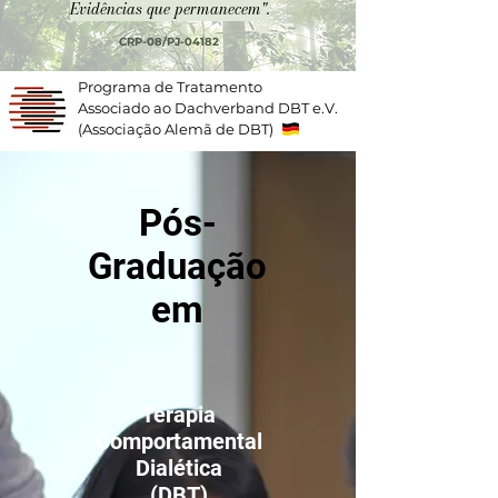
Evidências que permanecem".
CRP-08/PJ-04182
Programa de Tratamento
Associado ao Dachverband DBT e.V.
(Associação Alemã de DBT)
Pós-
Graduação
em
Terapia
Comportamental
Dialética
(DBT)