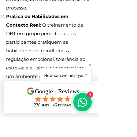
processo.
Prática de Habilidades em
Contexto Real
: O treinamento de
DBT em grupo permite que os
participantes pratiquem as
habilidades de mindfulness,
regulação emocional, tolerância ao
estresse e eficácia interpessoal em
How can we help you?
um ambiente controlado, mas
dinâmico. A interação com outros
membros do grupo ajuda a aplicar as
1
habilidades em situações reais de
convivência, o que acelera o
aprendizado e a internalização das
técnicas.
Custo Benefício:
Participar de um