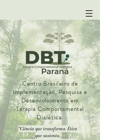
Centro Brasileiro de
Implementação, Pesquisa e
Desenvolvimento em
Terapia Comportamental
Dialética
"Ciência que transforma. Ética
que sustenta.