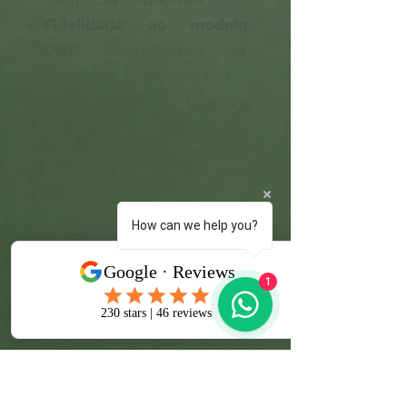
Fidelidade ao modelo
DBT:
Respeitamos os
princípios desenvolvidos
por Marsha Linehan,
adaptando-os de forma
responsável ao contexto
brasileiro.
Ética e
How can we help you?
transparência:
Atuamos
com integridade,
responsabilidade e
1
compromisso com os mais
elevados padrões
profissionais.
Excelência:
Buscamos
qualidade em cada