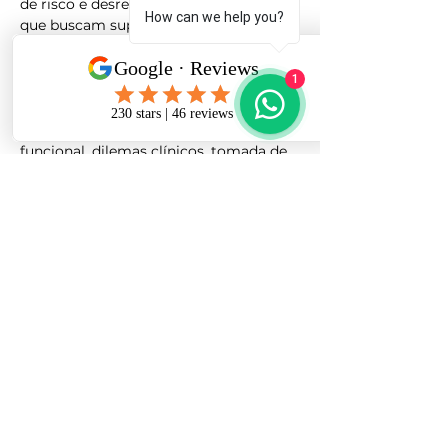
de risco e desregulação emocional, e 
How can we help you?
que buscam suporte clínico 
qualificado, fidelidade ao modelo DBT 
e sustentação da postura terapêutica.
1
	A supervisão em DBT vai além da 
discussão de casos: envolve análise 
funcional, dilemas clínicos, tomada de 
decisão baseada em evidências, 
validação, limites terapêuticos e 
estratégias para manter o terapeuta 
regulado diante do cuidado.
📅 Início: 05/01🕧 Encontros quinzenais, 
às segundas-feiras, das 12h30 às 13h30
👥 Grupo fechado (até 6 participantes)
💻 Modalidade online
As vagas são limitadas para garantir 
profundidade clínica e espaço real de 
supervisão.
🔗 Inscrições pela plataforma: 