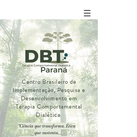
Centro Brasileiro de
Implementação, Pesquisa e
Desenvolvimento em
Terapia Comportamental
Dialética
"Ciência que transforma. Ética
que sustenta.