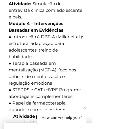
Atividade:
Simulação de
entrevista clínica com adolescente
e pais.
Módulo 4 – Intervenções
Baseadas em Evidências
● Introdução à DBT-A (Miller et al.):
estrutura, adaptação para
adolescentes, treino de
habilidades.
● Terapia baseada em
mentalização (MBT-A): foco nos
déficits de mentalização e
regulação emocional.
● STEPPS e CAT (HYPE Program):
abordagens complementares.
● Papel da farmacoterapia:
quando e como considerar.
Atividade prática:
Role-play
How can we help you?
com estratégias da DBT (validação,