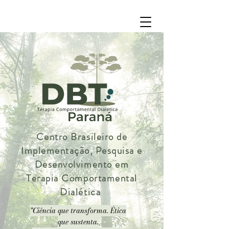
Centro Brasileiro de
Implementação, Pesquisa e
Desenvolvimento em
Terapia Comportamental
Dialética
"Ciência que transforma. Ética
que sustenta.