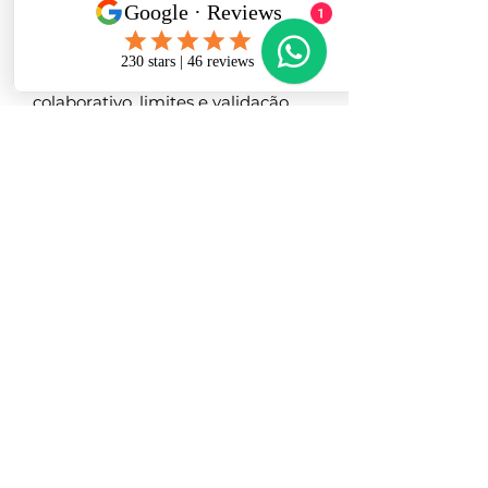
análise de cadeia).
1
Módulo 5 – Família, Rede e
Prognóstico
● Psicoeducação parental: modelo
colaborativo, limites e validação .
● Manejo de crises e prevenção de
recaídas.
● O adolescente com TPB em
ambientes escolares e
comunitários.
● Narrativas de recuperação: da
crise ao projeto de vida.
Atividade:
Elaboração de plano
de intervenção familiar e
comunitária.
🎓
Recursos Didáticos
● Apostila, slides
● Protocolos de DBT-A (ficha de
habilidades, análise de cadeia,
plano de segurança).