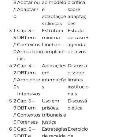
8
Adotar ou
ao modelo
o crítica
/1
Adaptar?
e
sobre
0
adaptaçõe
adaptaç
s clínicas
ões
3
1
Cap. 3 –
Estrutura
Estudo
5
DBT em
mínima
de caso +
/1
Contextos
Linehan-
agenda
0
Ambulator
compliant
de alvos
iais
4
2
Cap. 4 –
Aplicações
Discussã
2
DBT em
em
o sobre
/1
Ambiente
internaçõe
limites
0
s
s
institucio
Intensivos
nais
5
2
Cap. 5 –
Uso em
Discussã
9
DBT em
prisões,
o ética
/1
Contextos
tribunais e
0
Forenses
justiça
6
0
Cap. 6 –
Estratégias
Exercício
5
DBT e
de recaída
de