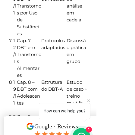
/1
Transtorno
análise
1
s por Uso
em
de
cadeia
Substânci
as
7
1
Cap. 7 –
Protocolos
Discussã
2
DBT em
adaptados
o prática
/1
Transtorno
em
1
s
grupo
Alimentar
es
8
1
Cap. 8 –
Estrutura
Estudo
9
DBT com
do DBT-A
de caso +
/1
Adolescen
treino
1
tes
multifa
miliar
How can we help you?
9
2
Cap. 9 –
Envolvime
Dinâmic
6
DBT com
nto de
a de
1
/1
Famílias
familiares
validaçã