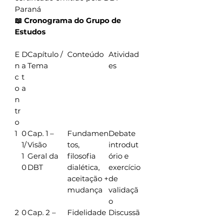
Paraná
📖 Cronograma do Grupo de
Estudos
E
D
Capítulo /
Conteúdo
Atividad
n
a
Tema
es
c
t
o
a
n
tr
o
1
0
Cap. 1 –
Fundamen
Debate
1/
Visão
tos,
introdut
1
Geral da
filosofia
ório e
0
DBT
dialética,
exercício
aceitação +
de
mudança
validaçã
o
2
0
Cap. 2 –
Fidelidade
Discussã