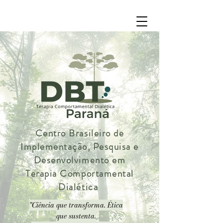
Centro Brasileiro de
Implementação, Pesquisa e
Desenvolvimento em
Terapia Comportamental
Dialética
"Ciência que transforma. Ética
que sustenta.