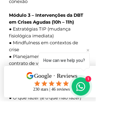
conexão
Módulo 3 – Intervenções da DBT
em Crises Agudas (10h – 11h)
● Estratégias TIP (mudança
fisiológica imediata)
● Mindfulness em contextos de
crise
● Planejamento de segurança e
How can we help you?
contrato de vida
Módulo 4 – Comunicação e
1
Validação com Adolescentes (11h
– 12h)
● O que fazer (e o que não fazer)
● Validação emocional na prática
● Construindo alianças com
adolescentes difíceis
Módulo 5 – Casos Clínicos e