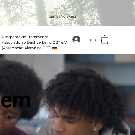
CRP-08/PJ-04182
Programa de Tratamento
Login
Associado ao Dachverband DBT e.V.
(Associação Alemã de DBT)
 em