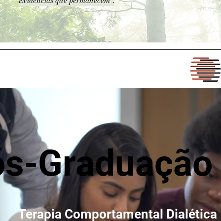
Evidências que permanecem".
ós-Graduação
Terapia Comportamental Dialética