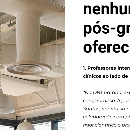
nenhu
pós-g
oferec
1. Professores int
clínicos ao lado de
“Na DBT Paraná, exc
compromisso. A pós
Santos, referência 
colaboração com pr
rigor científico e p