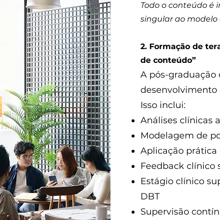
Todo o conteúdo é i
singular ao modelo 
2. Formação de ter
de conteúdo”
A pós-graduação 
desenvolvimento d
Isso inclui:
Análises clínicas
Modelagem de pos
Aplicação prática
Feedback clínico 
Estágio clínico s
DBT
Supervisão contí