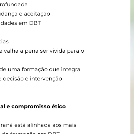
profundada
udança e aceitação
lidades em DBT
ias
valha a pena ser vivida para o
e de uma formação que integra
e decisão e intervenção
nal e compromisso ético
raná está alinhada aos mais