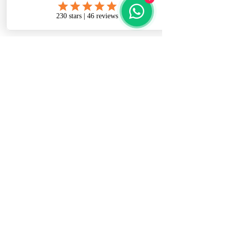
27 de set. de 2025, 09:00 – 17:00
Conferência no Zoom
Sobre o evento
Curso Intensivo: Transtorno de 
Personalidade Borderline em 
Adolescentes — Compreensão, 
Diagnóstico e Intervenções com DBT
Carga horária:
 12 horasModalidade: 
Híbrido (5h aulas gravadas + 7h 
encontros ao vivo gravado)
Público-alvo:
 Profissionais e 
estudantes da saúde mental
ESTRUTURA DO CURSO
Módulo 1 – Fundamentos do TPB em 
Adolescentes
● Conceito e critérios diagnósticos 
segundo DSM-5 e modelos alternativos 
(AMPD).
Mostrar mais