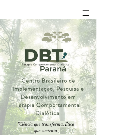
Centro Brasileiro de
Implementação, Pesquisa e
Desenvolvimento em
Terapia Comportamental
Dialética
"Ciência que transforma. Ética
que sustenta.