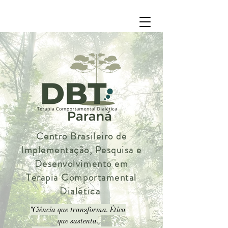
Centro Brasileiro de
Implementação, Pesquisa e
Desenvolvimento em
Terapia Comportamental
Dialética
"Ciência que transforma. Ética
que sustenta.