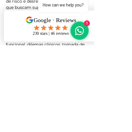
de risco e desregulação emocional, e 
How can we help you?
que buscam suporte clínico 
qualificado, fidelidade ao modelo DBT 
e sustentação da postura terapêutica.
1
	A supervisão em DBT vai além da 
discussão de casos: envolve análise 
funcional, dilemas clínicos, tomada de 
decisão baseada em evidências, 
validação, limites terapêuticos e 
estratégias para manter o terapeuta 
regulado diante do cuidado.
📅 Início: 05/01🕧 Encontros quinzenais, 
às segundas-feiras, das 12h30 às 13h30
👥 Grupo fechado (até 6 participantes)
💻 Modalidade online
As vagas são limitadas para garantir 
profundidade clínica e espaço real de 
supervisão.
🔗 Inscrições pela plataforma: 