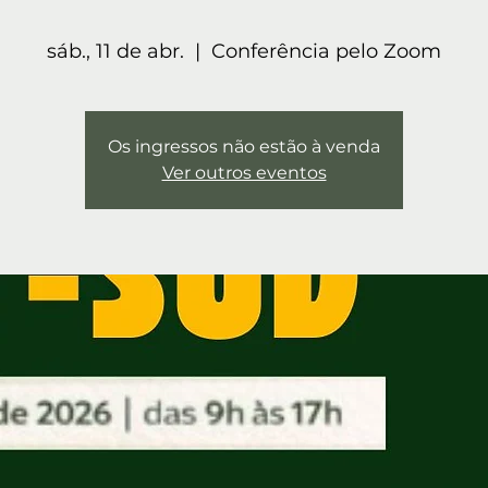
sáb., 11 de abr.
  |  
Conferência pelo Zoom
Os ingressos não estão à venda
Ver outros eventos