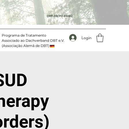
CRP-08/PJ-04182
Programa de Tratamento
Login
Associado ao Dachverband DBT e.V.
(Associação Alemã de DBT)
-SUD
Therapy
orders)