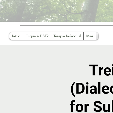
Início
O que é DBT?
Terapia Individual
Mais
Tre
(Diale
for Su