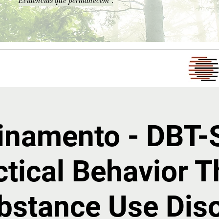
Evidências que permanecem".
inamento - DBT
ctical Behavior 
bstance Use Dis