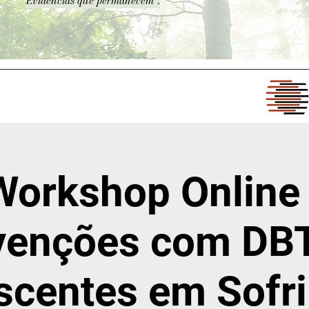
Evidências que permanecem".
Workshop Online 
rvenções com DBT
scentes em Sofr