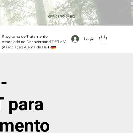
CRP-08/PJ-04182
Programa de Tratamento
Login
Associado ao Dachverband DBT e.V.
(Associação Alemã de DBT)
-
 para
imento