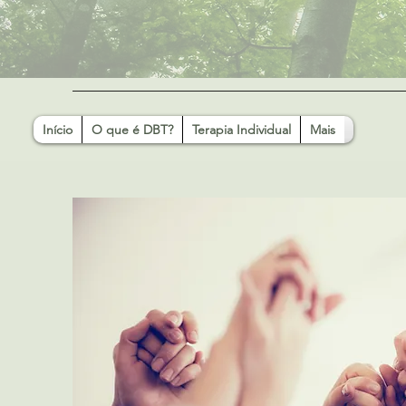
Início
O que é DBT?
Terapia Individual
Mais