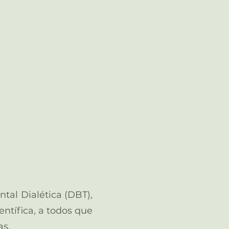
al Dialética (DBT),
ntífica, a todos que
as.