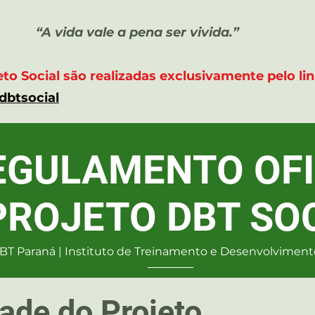
“A vida vale a pena ser vivida.”
eto Social são realizadas exclusivamente pelo l
btsocial
EGULAMENTO OFI
PROJETO DBT SO
BT Paraná | Instituto de Treinamento e Desenvolvimen
dade do Projeto