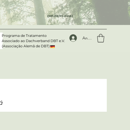
CRP-08/PJ-04182
Programa de Tratamento
Anmelden
Associado ao Dachverband DBT e.V.
(Associação Alemã de DBT)
á