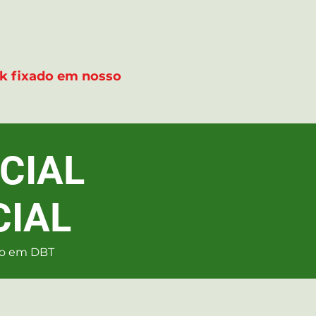
ink fixado em nosso
CIAL
CIAL
to em DBT