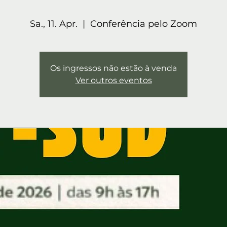
Sa., 11. Apr.
  |  
Conferência pelo Zoom
Os ingressos não estão à venda
Ver outros eventos