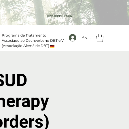
CRP-08/PJ-04182
Programa de Tratamento
Anmelden
Associado ao Dachverband DBT e.V.
(Associação Alemã de DBT)
-SUD
Therapy
orders)