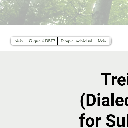
Início
O que é DBT?
Terapia Individual
Mais
Tre
(Diale
for Su