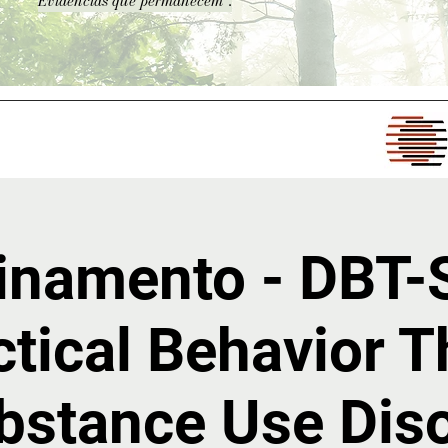
Evidências que permanecem".
inamento - DBT
ctical Behavior 
bstance Use Dis