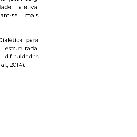
de afetiva, 
nam-se mais 
alética para 
struturada, 
dificuldades 
l., 2014).