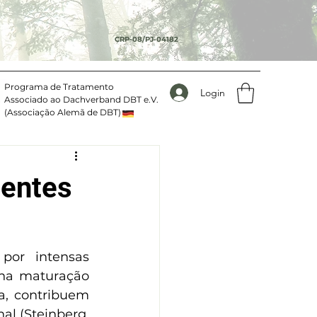
CRP-08/PJ-04182
Programa de Tratamento
Login
Associado ao Dachverband DBT e.V.
(Associação Alemã de DBT)
entes
or intensas 
 na maturação 
a, contribuem 
l (Steinberg, 