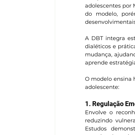
adolescentes por M
do modelo, poré
desenvolvimentais
A DBT integra est
dialéticos e práti
mudança, ajudando
aprende estratégi
O modelo ensina h
adolescente:
1. Regulação Em
Envolve o recon
reduzindo vulnera
Estudos demonst