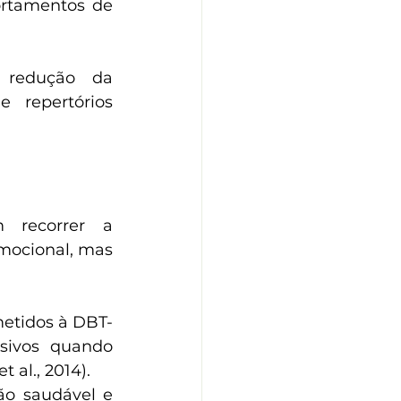
rtamentos de 
redução da 
 repertórios 
 recorrer a 
mocional, mas 
etidos à DBT-
sivos quando 
 al., 2014).
ão saudável e 