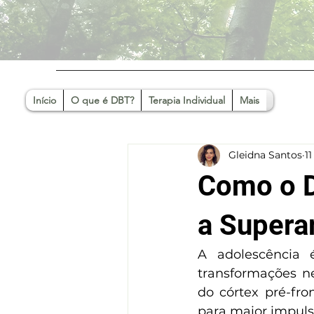
Início
O que é DBT?
Terapia Individual
Mais
Gleidna Santos
11
Como o D
a Supera
A adolescência 
transformações ne
do córtex pré-fro
para maior impuls