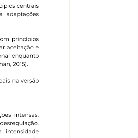
pios centrais 
e adaptações 
om princípios 
ar aceitação e 
onal enquanto 
an, 2015).
ais na versão 
es intensas, 
desregulação. 
intensidade 