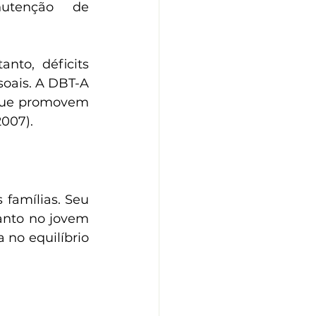
utenção de 
nto, déficits 
oais. A DBT-A 
que promovem 
2007).
famílias. Seu 
anto no jovem 
no equilíbrio 