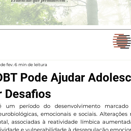
Evidências que permanecem".
 de fev.
6 min de leitura
BT Pode Ajudar Adolesc
r Desafios
é um período do desenvolvimento marcado p
urobiológicas, emocionais e sociais. Alterações
ntal, associadas à reatividade límbica aumentad
ividade e vulnerabilidade à desregulação emociona