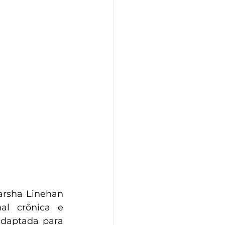
arsha Linehan 
l crônica e 
adaptada para 