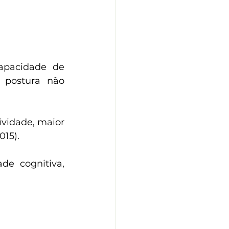
pacidade de 
 postura não 
vidade, maior 
015).
e cognitiva,  